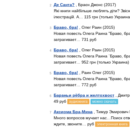
Де Санта?
, Браєн Джонс (2017)
2
Які книги найбільше люблять діти? Звісн
ілюстрацій. А… 115 грн (только Украина
Браво, бра!
, Олег Раин (2015)
3
Новая повесть Олега Раина "Браво, бра!
затрагивает… 731 руб
Браво, бра!
, Олег Раин (2015)
4
Новая повесть Олега Раина `Браво, бра!
затрагивает… 952 грн (только Украина)
Браво, бра!
, Раин Олег (2015)
5
Новая повесть Олега Раина "Браво, бра!
затрагивает… 772 руб
Бараньи рёбра и желтохвост
, Дмитр
6
49 руб
аудиокнига
можно скачать
Аксиома Бра-Мина
, Тимур Эмирович 
7
Много вопросов мучает нас…Поиск отве
ждите, звоните… руб
электронная книга