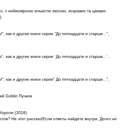
о, з неймовірною кількістю якісних, яскравих та цікавих
)
", как и другие книги серии "До пятнадцати и старше...",
`, как и другие книги серии `До пятнадцати и старше...`,
", как и другие книги серии" До пятнадцати и старше...",
ий Goblin Пучков
Короли (2018)
тов? Не этот рассказ!Если ответы найдете внутри, Долго не