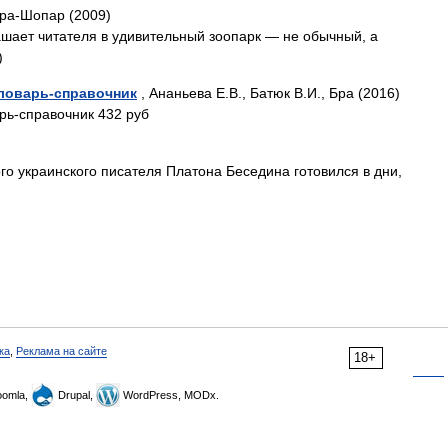
ра-Шопар (2009)
лашает читателя в удивительный зоопарк — не обычный, а
)
Словарь-справочник
, Ананьева Е.В., Батюк В.И., Бра (2016)
арь-справочник 432 руб
го украинского писателя Платона Беседина готовился в дни,
ка
,
Реклама на сайте
18+
omla,
Drupal,
WordPress, MODx.