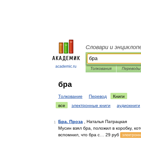
Словари и энциклоп
academic.ru
Толкования
Переводы
бра
Толкование
Перевод
Книги
все
электронные книги
аудиокниги
Бра. Проза
, Наталья Патрацкая
1
Мусин взял бра, положил в коробку, ко
вспомнил, что бра с… 29 руб
электронн