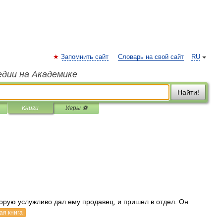
Запомнить сайт
Словарь на свой сайт
RU
едии на Академике
Найти!
Книги
Игры ⚽
торую услужливо дал ему продавец, и пришел в отдел. Он
ая книга