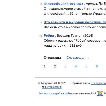
Філософський зоопарк
, Армель Ле Б
8
От издателя:Автор в своей книге приг
философский… 62 грн (только Украина
Что есть что в мировой политике. 
9
Что есть что в мировой политике: слов
Ребра
, Беседин Платон (2014)
10
Сборник рассказов "Рёбра" современно
когда истерии… 312 руб
Страницы
Следующая
→
1
2
3
4
5
6
© Академик, 2000-2026
Обратная связь:
Техподдерж
👣 Путешествия
Экспорт словарей на сайты
, сделанные на PHP,
Jo